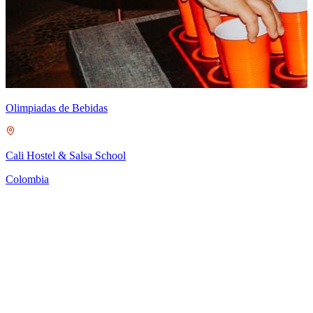
Olimpiadas de Bebidas
Cali Hostel & Salsa School
Colombia
T
S
C