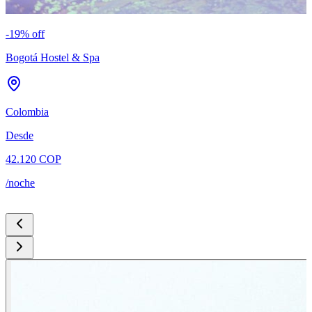
-
19
% off
-
Bogotá Hostel & Spa
C
Colombia
C
Desde
D
42.120 COP
5
/noche
/