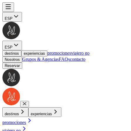
ESP
ESP
promociones
viajero go
destinos
experiencias
Grupos & Agencias
FAQs
contacto
Nosotros
Reservar
destinos
experiencias
promociones
viajero go