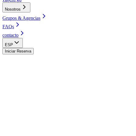
Nosotros
Grupos & Agencias
FAQs
contacto
ESP
Iniciar Reserva
Bogotá Hostel & Spa
Cali Hostel & Salsa School
Cartagena - Centro Hostel