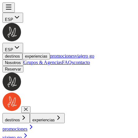
ESP
ESP
promociones
viajero go
destinos
experiencias
Grupos & Agencias
FAQs
contacto
Nosotros
Reservar
destinos
experiencias
promociones
viajero go