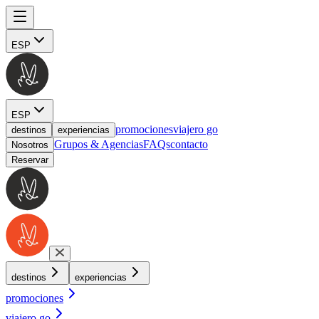
ESP
ESP
promociones
viajero go
destinos
experiencias
Grupos & Agencias
FAQs
contacto
Nosotros
Reservar
destinos
experiencias
promociones
viajero go