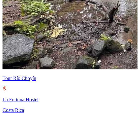
C
S
C
Tour Río Choyín
La Fortuna Hostel
Costa Rica